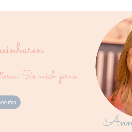
reinbaren
ren Sie mich gerne
 Anrufen
Anne