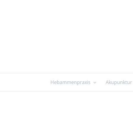
Zum
Inhalt
springen
Hebammenpraxis
Akupunktur