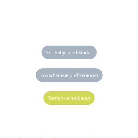
Die sanfte Akupunktur ohne Nadel
Shōnishin
Für Babys und Kinder
Erwachsnene und Senioren
Termin vereinbaren