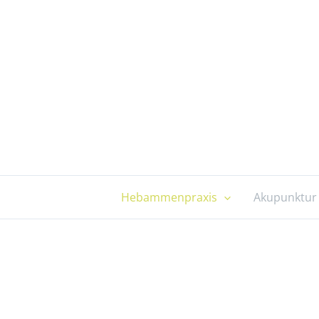
Zum
Inhalt
springen
Hebammenpraxis
Akupunktur